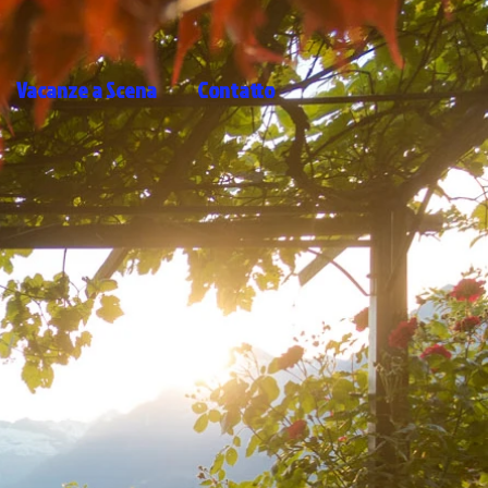
Vacanze a Scena
Contatto